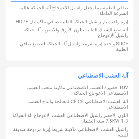
صافي الطبية مما يجعل راشيل الاعوجاج آلة الحياكة عالية
السرعة العاملة
إبرة واحدة بار راشيل الحياكة الطبية صافي ماكينة ل HDPE
آلة صنع الشباك الطبية بالون الأزرق والأبيض ، آلة حياكة
راشيل الإعوجاج
SRCE واحدة إبرة شريط راشيل آلة الحياكة لتصنيع صافي
الطبية
آلة العشب الاصطناعي
TUV حصيرة العشب الاصطناعي ماكينة ملعب العشب
الاصطناعي الاعوجاج الحياكة
آلة العشب الاصطناعي CE CE لمعالجة وإنتاج العشب
الاصطناعي
تأسست شركة Changzhou Chenye Warp Knitting Machinery Co.,
Ltd. في عام 2000، وتعمل في المقام الأول في مجال البحث والتطوير
اللون الأخضر راشيل الاصطناعي العشب الاعوجاج آلة الحياكة
والمبيعات لآلات وأقمشة حياكة السداة. إنها مؤسسة رائدة في صناعة آلات
المنزل
المنتجات
معلومات عنا
جولة في
حياكة السداة الشبكية في الصين، ولديها عملاء في أكثر من ثلاثين دولة
3-7.5KW 1 سنة الضمان
حول العالم. وهي تحتل المرتبة الأولى في الصين من حيث صافي صادرات
المعمل
راشيل العشب الاصطناعي ماكينة شريط إبرة مزدوجة صديقة
آلات الحياكة السداة. وتستخدم منتجاتها الرئيسية على نطاق واسع في
الزراعة وتربية الأحياء المائية والتعبئة والتغليف والصناعة والبناء والرياضة.
للبيئة
وتتمتع الشركة بتعاون طويل الأمد مع مؤسسات مثل معهد بحوث مصايد