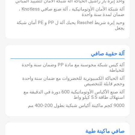
واحد إبرة بار راشيل الحياكة آلة شبكة الأمان لتشييد المباني
آلة شبكة الأمان الأوتوماتيكية ، آلة صنع صافي Knotless ،
ضمان لمدة سنة واحدة
وحيد إبرة شريط Raschel يحبك آلة ل PP و PE أمان شبكة
يجعل
آلة حقيبة صافي
آلة كيس شبكة محوسبة مع مادة PP وضمان سنة واحدة
للخياطة
آلة الحياكة الكمبيوترية للخضروات مع ضمان سنة واحدة
وحجم قابلة للتخصيص
آلة صنع الأكياس الأوتوماتيكية 600 دورة في الدقيقة مع
استهلاك طاقة 5.5 كيلو واط
9000 كجم ماكينة أكياس شبكية بطول 200-400 مم
صافي ماكينة طبية