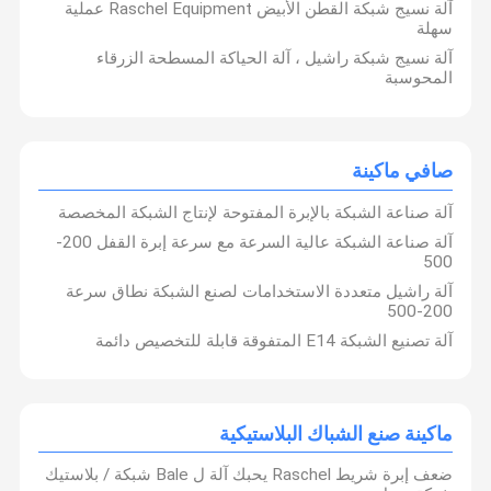
آلة نسيج شبكة القطن الأبيض Raschel Equipment عملية
آلة البعوض صافي
سهلة
آلة نسيج شبكة راشيل ، آلة الحياكة المسطحة الزرقاء
آلة شبكة النسيج
المحوسبة
صافي ماكينة
ماكينة صنع الشباك البلاستيكية
صافي ماكينة
قطع غيار الحياكة
آلة صناعة الشبكة بالإبرة المفتوحة لإنتاج الشبكة المخصصة
آلة صناعة الشبكة عالية السرعة مع سرعة إبرة القفل 200-
آلة warpping وآلة الطارد
500
آلة راشيل متعددة الاستخدامات لصنع الشبكة نطاق سرعة
الصين آلة المشقق
200-500
آلة تصنيع الشبكة E14 المتفوقة قابلة للتخصيص دائمة
ماكينة صنع الشباك البلاستيكية
ضعف إبرة شريط Raschel يحبك آلة ل Bale شبكة / بلاستيك