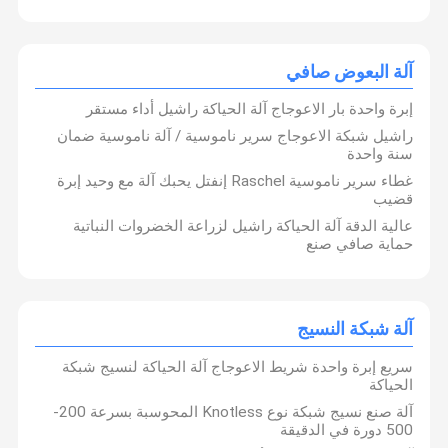
أسماك بحر الصين الشرقي التابع للأكاديمية الصينية لعلوم مصايد الأسماك
وجامعة جيانغنان، المتخصصة في البحث والتطوير لأقمشة المواد المركبة
عالية الأداء. من خلال الاستفادة من مزايانا التكنولوجية، بدءًا من تطوير
المعدات ودمجها مع عمليات النسيج الخاصة، تم استخدام منتجاتنا على
نطاق واسع في تطبيقات تربية الماشية البحرية والتمويه العسكري.
آلة البعوض صافي
مراقبة الجودة
اطلب اقتباس
إبرة واحدة بار الاعوجاج آلة الحياكة راشيل أداء مستقر
آلة صنع شباك الصيد
راشيل شبكة الاعوجاج سرير ناموسية / آلة ناموسية ضمان
سنة واحدة
الظل صافي ماكينة
غطاء سرير ناموسية Raschel إنفتل يحبك آلة مع وحيد إبرة
قضيب
آلة المعاوضة الزراعية
عالية الدقة آلة الحياكة راشيل لزراعة الخضروات النباتية
حماية صافي صنع
راشيل الاعوجاج آلة الحياكة
شبكة سلامة الجهاز
آلة شبكة النسيج
آلة حقيبة صافي
سريع إبرة واحدة شريط الاعوجاج آلة الحياكة لنسيج شبكة
صافي ماكينة طبية
الحياكة
آلة صنع نسيج شبكة نوع Knotless المحوسبة بسرعة 200-
آلة العشب الاصطناعي
500 دورة في الدقيقة