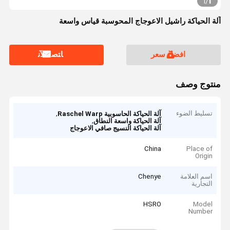
1
1
/
آلة الحياكة راشيل الاعوجاج المحوسبة قياس واسعة
افضل سعر
ﺎﺘﺼﻟ ﺍﻶﻧ
منتوج وصف
تسليط الضوء
,
آلة الحياكة الحاسوبية Raschel Warp
,
آلة الحياكة واسعة النطاق
آلة الحياكة النسيج صافي الاعوجاج
China
Place of
Origin
اسم العلامة
Chenye
التجارية
HSRO
Model
Number