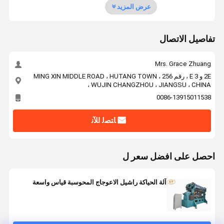
عرض المزيد
تفاصيل الاتصال
Mrs. Grace Zhuang
2E و 3 E ، رقم 256 ، MING XIN MIDDLE ROAD ، HUTANG TOWN
، WUJIN CHANGZHOU ، JIANGSU ، CHINA
0086-13915011538
ﺎﺘﺼﻟ ﺍﻶﻧ
احصل على افضل سعر ل
آلة الحياكة راشيل الاعوجاج المحوسبة قياس واسعة