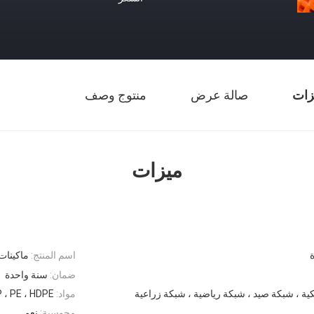
زات
صالة عرض
منتوج وصف
ميزات
اسم المنتج:
ماكينات
ضمان:
سنة واحدة
كية ، شبكة صيد ، شبكة رياضية ، شبكة زراعية
مواد:
 ، PE ، HDPE
محوسبة:
نعم