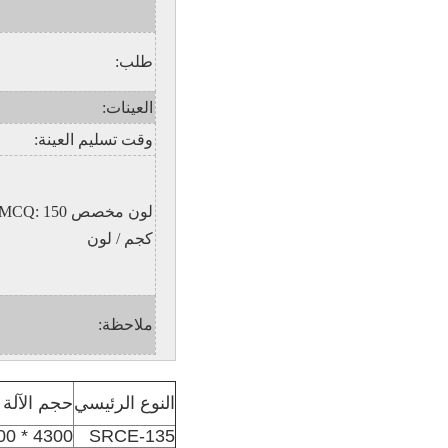
طلب:
العينات:
وقت تسليم العينة:
لون مخصص MCQ: 150
كجم / لون
ملاحظة:
النوع الرئيسي
حجم الآلة
4300 * 2200 * 2700
SRCE-135