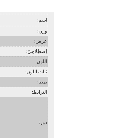
اسم:
وزن:
عرض:
اِصطِلاحِيّ:
اللون:
ثبات اللون:
نمط:
الترابط:
دور: