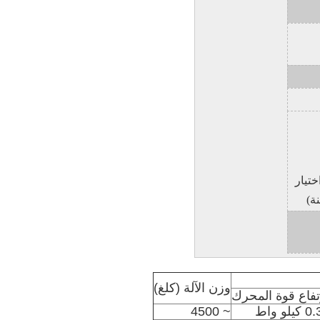
 اختيار
ة)
وزن الآلة (كلغ)
تفاع قوة المحرك
يلو واط
~ 4500