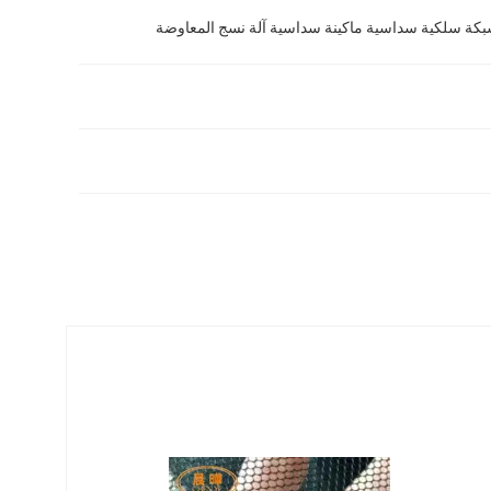
بكة سلكية سداسية ماكينة سداسية آلة نسج المعاوضة