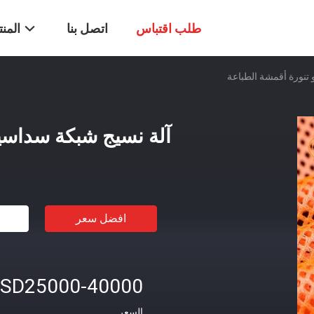
طلب اقتباس
اتصل بنا
المن
 تنورة أقمشة الطباعة
آلة نسيج شبكة سداسية
افضل سعر
SD25000-40000
السعر