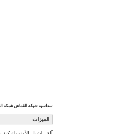
سداسية شبكة القماش شبكة القما
الميزات
آلة راشيل الأوتوماتيكية بالك