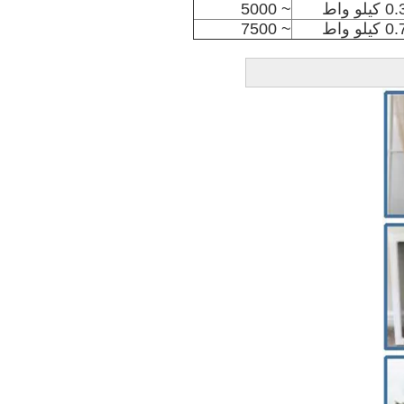
يلو واط
~ 5000
يلو واط
~ 7500