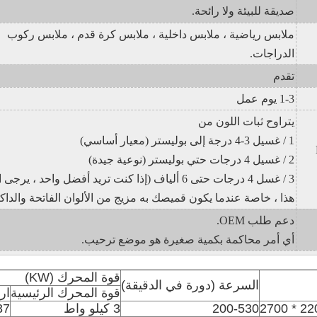
صديقة للبيئة ولا رائحة.
ملابس رياضية ، ملابس داخلية ، ملابس كرة قدم
، ملابس ركوب
الدراجات.
تقدم
1-3 يوم عمل
يتراوح ثبات اللون من
1 / غسيل 3-4 درجة إلى بوليستر (معيار أساسي)
2 / غسيل 4 درجات حتي بوليستر (نوعية جيدة)
3 / غسل 4 درجات حتى 6 ألياف (إذا كنت تريد أفضل واحد ، يرجى
هذا ، خاصة عندما يكون قميصك به مزيج من الألوان الفاتحة والداكن
دعم طلب OEM.
أي أمر محاكمة بكمية صغيرة هو موضع ترحيب.
قوة المحرك (KW)
السرعة (دورة في الدقيقة)
قوة المحرك الرئيسية
ار
200-530
3 كيلو واط
0.37 ك