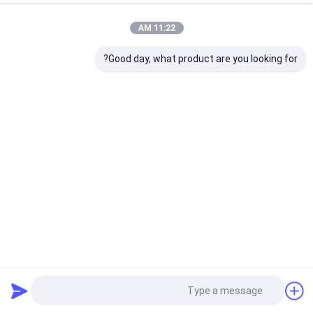
11:22 AM
Good day, what product are you looking for?
مقياس E6 الزراعي SRCP Raschel آلة صنع الظل الصافية
صافي ماكينة
2022-11-03