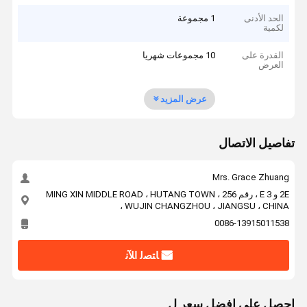
الحد الأدنى
1 مجموعة
لكمية
القدرة على
10 مجموعات شهريا
العرض
عرض المزيد
تفاصيل الاتصال
Mrs. Grace Zhuang
2E و 3 E ، رقم 256 ، MING XIN MIDDLE ROAD ، HUTANG TOWN
، WUJIN CHANGZHOU ، JIANGSU ، CHINA
0086-13915011538
ﺎﺘﺼﻟ ﺍﻶﻧ
احصل على افضل سعر ل