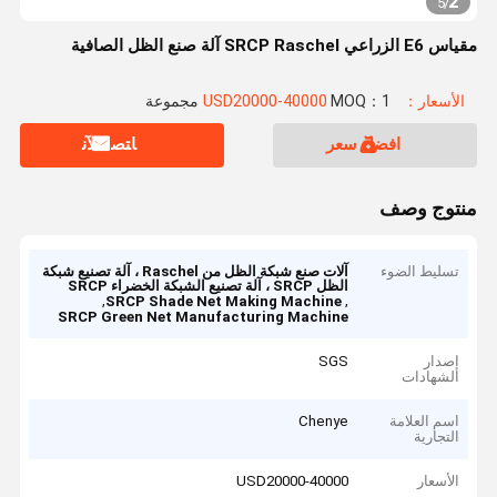
2
5
/
مقياس E6 الزراعي SRCP Raschel آلة صنع الظل الصافية
الأسعار：USD20000-40000
MOQ：1 مجموعة
افضل سعر
ﺎﺘﺼﻟ ﺍﻶﻧ
منتوج وصف
تسليط الضوء
آلات صنع شبكة الظل من Raschel ، آلة تصنيع شبكة
الظل SRCP ، آلة تصنيع الشبكة الخضراء SRCP
,
,
SRCP Shade Net Making Machine
SRCP Green Net Manufacturing Machine
إصدار
SGS
الشهادات
اسم العلامة
Chenye
التجارية
الأسعار
USD20000-40000