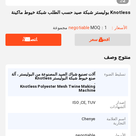
2
2
/
Knotless بوليستر شبكة صيد حسب الطلب شبكة خيوط ماكينة
الأسعار：negotiable
MOQ：1 مجموعة
افضل سعر
ﺎﺘﺼﻟ ﺍﻶﻧ
منتوج وصف
تسليط الضوء
آلات تصنيع شباك الصيد المصنوعة من البوليستر ، آلة
صنع خيوط شبكة البوليستر Knotless
,
Knotless Polyester Mesh Twine Making
Machine
إصدار
ISO ,CE, TUV
الشهادات
اسم العلامة
Chenye
التجارية
الأسعار
negotiable