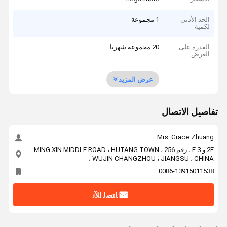
الحد الأدنى
1 مجموعة
لكمية
القدرة على
20 مجموعة شهريا
العرض
عرض المزيد
تفاصيل الاتصال
Mrs. Grace Zhuang
2E و 3 E ، رقم 256 ، MING XIN MIDDLE ROAD ، HUTANG TOWN
، WUJIN CHANGZHOU ، JIANGSU ، CHINA
0086-13915011538
ﺎﺘﺼﻟ ﺍﻶﻧ