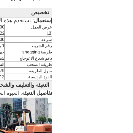
.
تخصيص
إستعمال
: تستخدم هذه الآ
عرض العمل
2800 مم ، 400
كَيّل
F22
سرعة
50-1500 لفة / دق
رقم الشريط
1 بار (قضيبان)
طريقة shogging
جهاز
دعم شعاع الاعوجاج
شعاع 30 بوصة ، 
طريقة السحب
الس
تناول الطريقة
الا
القوة الرئيسية
13 كيلو وات (تبلغ قوة عرض الماكينة 4400 مم 18 كيلو و
التعبئة والتغليف والشح
تفاصيل التعبئة
: العبوة الع