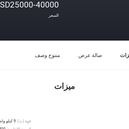
SD25000-40000
السعر
زات
صالة عرض
منتوج وصف
ميزات
قوة (ث):
9 كيلو واط
السعة الإنتاجية:
300-400