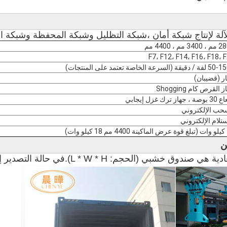
لة لإنتاج شبكة أمان ،
شبكة التظليل وشبكة المحفظة وشبكة الت
3 مم ، 4400 مم
F7، F12، F14، F16، F18، 
يقة (السرعة الخاصة تعتمد على المنتجات)
 القرص كام Shogging
جهاز ترك غزل إيجابي
حب الإلكتروني
ستلام الإلكتروني
ات)
ن
ادية هي صندوق خشبي (الحجم: L * W * H).
في حالة التصدير إ