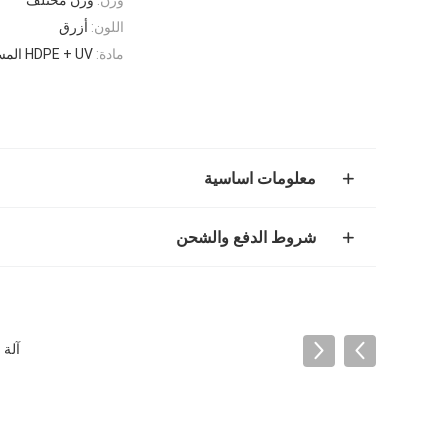
اللون:
أزرق
مادة:
HDPE + UV المستقر ، HDPE مع المعالجة بالأشعة فوق البنفسجية ، PP
معلومات اساسية
شروط الدفع والشحن
آلة شبكة الأمان DPE