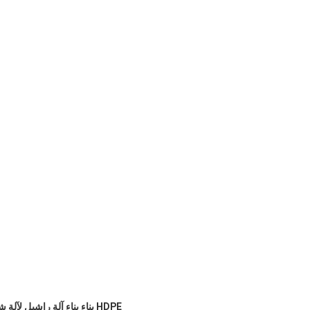
HDPE بناء بناء آلة راشيل لآلة شبكة الأمان