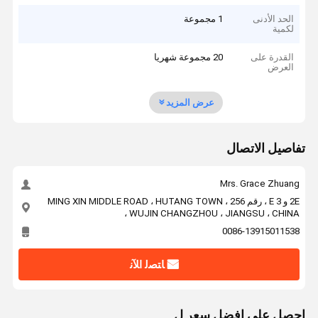
الحد الأدنى
1 مجموعة
لكمية
القدرة على
20 مجموعة شهريا
العرض
عرض المزيد
تفاصيل الاتصال
Mrs. Grace Zhuang
2E و 3 E ، رقم 256 ، MING XIN MIDDLE ROAD ، HUTANG TOWN
، WUJIN CHANGZHOU ، JIANGSU ، CHINA
0086-13915011538
ﺎﺘﺼﻟ ﺍﻶﻧ
احصل على افضل سعر ل