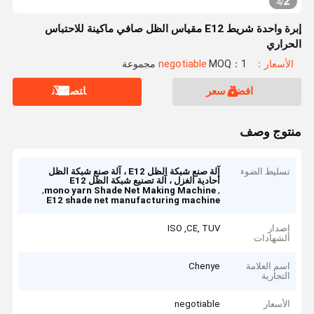
2
4
/
إبرة واحدة شريط E12 مقياس الظل صافي ماكينة للاحتباس
الحراري
الأسعار：negotiable
MOQ：1 مجموعة
افضل سعر
ﺎﺘﺼﻟ ﺍﻶﻧ
منتوج وصف
تسليط الضوء
آلة صنع شبكة الظل E12 ، آلة صنع شبكة الظل
أحادية الغزل ، آلة تصنيع شبكة الظل E12
,
,
mono yarn Shade Net Making Machine
E12 shade net manufacturing machine
إصدار
ISO ,CE, TUV
الشهادات
اسم العلامة
Chenye
التجارية
الأسعار
negotiable