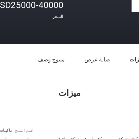
SD25000-40000
السعر
زات
صالة عرض
منتوج وصف
ميزات
اسم المنتج:
ماكينات
يكية ، شبكة صيد ، شبكة رياضية ، شبكة زراعية
يستخدم:
خضروات