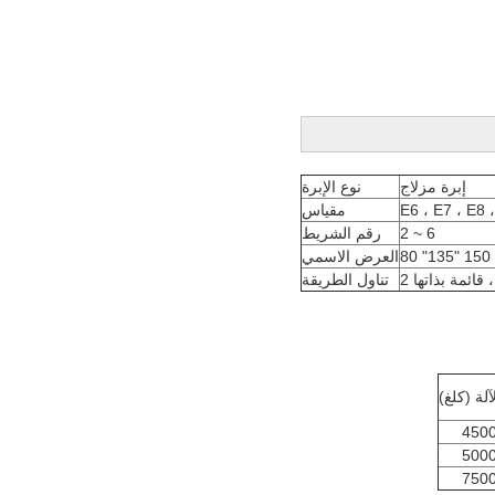
إبرة مزلاج
نوع الإبرة
E6 ، E7 ، E8 
مقياس
2 ~ 6
رقم الشريط
80 "135" 150
العرض الاسمي
تناول الطريقة
آلة (كلغ)