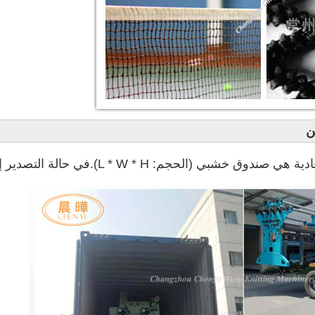
ن
في حالة التصدير إلى الدول الأوروبية ، سيتم تبخير الصندوق الخشبي.إذا كانت الحاوية أضيق من اللازم ، فسنستخدم غشاء pe للتغليف أو تغليفها وفقًا لطلب العميل الخاص.