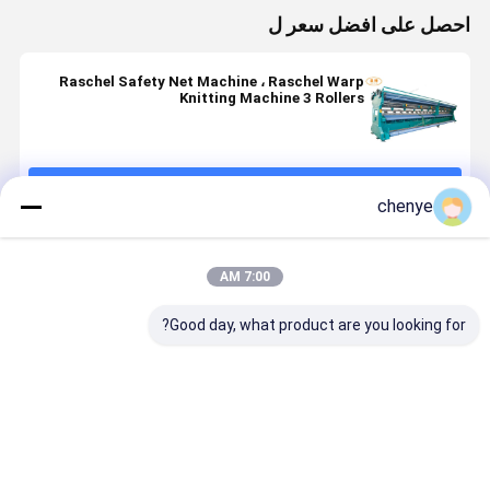
احصل على افضل سعر ل
Raschel Safety Net Machine ، Raschel Warp
Knitting Machine 3 Rollers
استمر
chenye
المنتجات الموصى بها
7:00 AM
Good day, what product are you looking for?
آلة شبكة الأمان
Manual
Manual
كيفية اختيار 
المتقدمة مع
Safety Net
Raschel Warp
الحياكة المن
نظام إبرة القفل
Machine with
Knitting
الكتل، وقدرة
135"150"170"
Machine with
الإنتاج 300-400
220"240"260"
135"150"170"