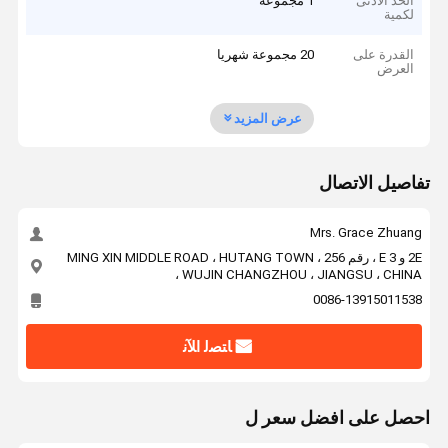
الحد الأدنى
1 مجموعة
لكمية
القدرة على
20 مجموعة شهريا
العرض
عرض المزيد
تفاصيل الاتصال
Mrs. Grace Zhuang
2E و 3 E ، رقم 256 ، MING XIN MIDDLE ROAD ، HUTANG TOWN
، WUJIN CHANGZHOU ، JIANGSU ، CHINA
0086-13915011538
ﺎﺘﺼﻟ ﺍﻶﻧ
احصل على افضل سعر ل