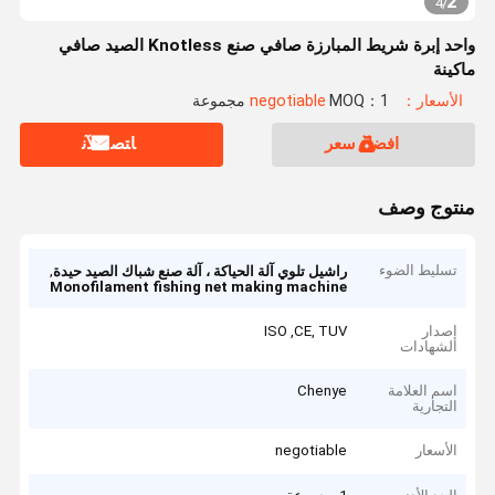
2
4
/
واحد إبرة شريط المبارزة صافي صنع Knotless الصيد صافي
ماكينة
الأسعار：negotiable
MOQ：1 مجموعة
افضل سعر
ﺎﺘﺼﻟ ﺍﻶﻧ
منتوج وصف
تسليط الضوء
,
راشيل تلوي آلة الحياكة ، آلة صنع شباك الصيد حيدة
Monofilament fishing net making machine
إصدار
ISO ,CE, TUV
الشهادات
اسم العلامة
Chenye
التجارية
الأسعار
negotiable