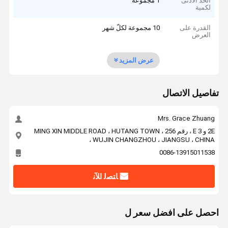
الحد الأدنى
1 مجموعة
لكمية
القدرة على
10 مجموعة لكلّ شهر
العرض
عرض المزيد
تفاصيل الاتصال
Mrs. Grace Zhuang
2E و 3 E ، رقم 256 ، MING XIN MIDDLE ROAD ، HUTANG TOWN
، WUJIN CHANGZHOU ، JIANGSU ، CHINA
0086-13915011538
ﺎﺘﺼﻟ ﺍﻶﻧ
احصل على افضل سعر ل