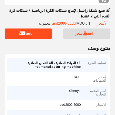
2
4
/
آلة صنع شبكة راشيل لإنتاج شبكات الكرة الرياضية / شبكات كرة
القدم التي لا عقدة
الأسعار：usd2000-5000
MOQ：1 مجموعة
افضل سعر
ﺎﺘﺼﻟ ﺍﻶﻧ
منتوج وصف
تسليط الضوء
,
آلة الحياكة الصافية ، آلة التصنيع الصافية
net manufacturing machine
إصدار
SGS
الشهادات
اسم العلامة
Chenye
التجارية
الأسعار
usd2000-5000