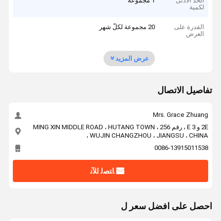
الحد الأدنى
1 مجموعة
لكمية
القدرة على
20 مجموعة لكلّ شهر
العرض
عرض المزيد
تفاصيل الاتصال
Mrs. Grace Zhuang
2E و 3 E ، رقم 256 ، MING XIN MIDDLE ROAD ، HUTANG TOWN
، WUJIN CHANGZHOU ، JIANGSU ، CHINA
0086-13915011538
ﺎﺘﺼﻟ ﺍﻶﻧ
احصل على افضل سعر ل