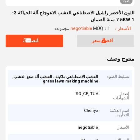
2
3
/
اللون الأخضر راشيل الاصطناعي العشب الاعوجاج آلة الحياكة 3-
7.5KW 1 سنة الضمان
الأسعار：negotiable
MOQ：1 مجموعة
افضل سعر
ﺎﺘﺼﻟ ﺍﻶﻧ
منتوج وصف
تسليط الضوء
,
العشب الاصطناعي ماكينة ، العشب آلة صنع العشب
grass lawn making machine
إصدار
ISO ,CE, TUV
الشهادات
اسم العلامة
Chenye
التجارية
الأسعار
negotiable