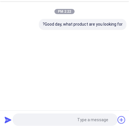
2:22 PM
Good day, what product are you looking for?
آلة الحياكة الملونة PE Hdpe Pet Pp Green Shade Net ماكينة
الظل صافي ماكينة
2022-11-29
281 المشاهدات