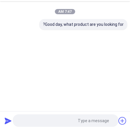
7:47 AM
Good day, what product are you looking for?
DRCA كاميرا مفتوحة راشيل الاعوجاج آلة الحياكة ، آلة مزدوجة
إبرة شريط راشيل صافي
راشيل الاعوجاج آلة الحياكة
2021-09-30
1290 المشاهدات